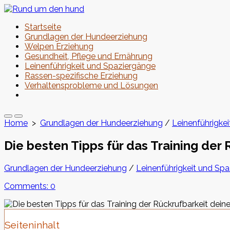
Skip
to
Startseite
content
Grundlagen der Hundeerziehung
Welpen Erziehung
Gesundheit, Pflege und Ernährung
Leinenführigkeit und Spaziergänge
Rassen-spezifische Erziehung
Verhaltensprobleme und Lösungen
Close
menu
Search
Menu
Home
>
Grundlagen der Hundeerziehung
/
Leinenführigke
Toggle
Die besten Tipps für das Training der
Categories
Grundlagen der Hundeerziehung
/
Leinenführigkeit und Sp
Comments: 0
Seiteninhalt