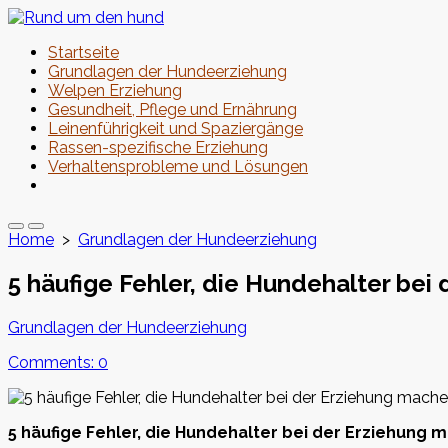
Skip
to
Startseite
content
Grundlagen der Hundeerziehung
Welpen Erziehung
Gesundheit, Pflege und Ernährung
Leinenführigkeit und Spaziergänge
Rassen-spezifische Erziehung
Verhaltensprobleme und Lösungen
Close
menu
Search
Menu
Home
>
Grundlagen der Hundeerziehung
Toggle
5 häufige Fehler, die Hundehalter bei
Categories
Grundlagen der Hundeerziehung
Comments: 0
5 häufige Fehler, die Hundehalter bei der Erziehung 