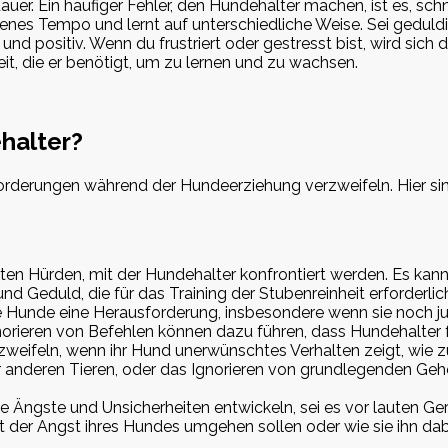
uer. Ein häufiger Fehler, den Hundehalter machen, ist es, sch
igenes Tempo und lernt auf unterschiedliche Weise. Sei gedul
rz und positiv. Wenn du frustriert oder gestresst bist, wird s
it, die er benötigt, um zu lernen und zu wachsen.
halter?
derungen während der Hundeerziehung verzweifeln. Hier sind
rsten Hürden, mit der Hundehalter konfrontiert werden. Es kan
nd Geduld, die für das Training der Stubenreinheit erforderli
e Hunde eine Herausforderung, insbesondere wenn sie noch jung
norieren von Befehlen können dazu führen, dass Hundehalter f
weifeln, wenn ihr Hund unerwünschtes Verhalten zeigt, wie 
anderen Tieren, oder das Ignorieren von grundlegenden Ge
 Ängste und Unsicherheiten entwickeln, sei es vor lauten 
it der Angst ihres Hundes umgehen sollen oder wie sie ihn da