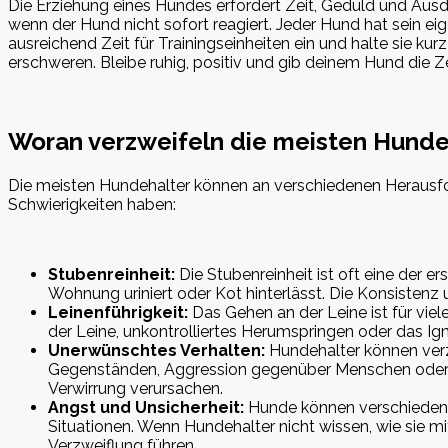
Die Erziehung eines Hundes erfordert Zeit, Geduld und Ausda
wenn der Hund nicht sofort reagiert. Jeder Hund hat sein e
ausreichend Zeit für Trainingseinheiten ein und halte sie ku
erschweren. Bleibe ruhig, positiv und gib deinem Hund die Ze
Woran verzweifeln die meisten Hunde
Die meisten Hundehalter können an verschiedenen Herausfor
Schwierigkeiten haben:
Stubenreinheit:
Die Stubenreinheit ist oft eine der e
Wohnung uriniert oder Kot hinterlässt. Die Konsistenz u
Leinenführigkeit:
Das Gehen an der Leine ist für viel
der Leine, unkontrolliertes Herumspringen oder das Ig
Unerwünschtes Verhalten:
Hundehalter können verz
Gegenständen, Aggression gegenüber Menschen oder 
Verwirrung verursachen.
Angst und Unsicherheit:
Hunde können verschiedene
Situationen. Wenn Hundehalter nicht wissen, wie sie m
Verzweiflung führen.