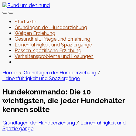
Skip
to
Search
Menu
content
Toggle
Startseite
Grundlagen der Hundeerziehung
Welpen Erziehung
Gesundheit, Pflege und Ernährung
Leinenführigkeit und Spaziergänge
Rassen-spezifische Erziehung
Verhaltensprobleme und Lösungen
Close
menu
Home
>
Grundlagen der Hundeerziehung
/
Leinenführigkeit und Spaziergänge
Hundekommando: Die 10
wichtigsten, die jeder Hundehalter
kennen sollte
Categories
Grundlagen der Hundeerziehung
/
Leinenführigkeit und
Spaziergänge